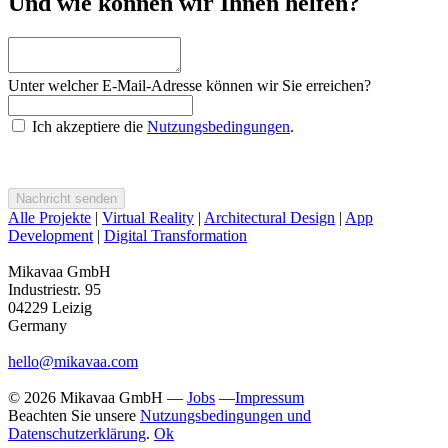
Und wie können wir Ihnen helfen?
Unter welcher E-Mail-Adresse können wir Sie erreichen?
Ich akzeptiere die
Nutzungsbedingungen
.
Alle Projekte
|
Virtual Reality
|
Architectural Design
|
App
Development
|
Digital Transformation
Mikavaa GmbH
Industriestr. 95
04229 Leizig
Germany
hello@mikavaa.com
© 2026 Mikavaa GmbH —
Jobs
—
Impressum
Beachten Sie unsere
Nutzungsbedingungen und
Datenschutzerklärung
.
Ok